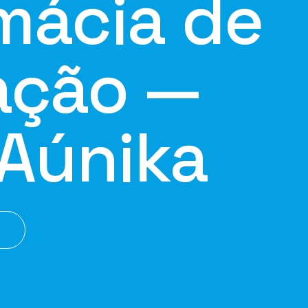
mácia de
ação —
Aúnika