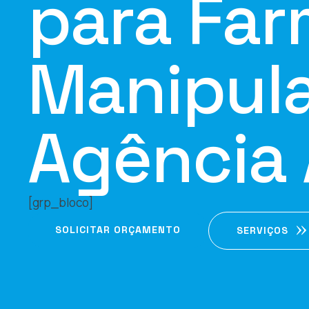
para Far
Manipul
Agência 
[grp_bloco]
SOLICITAR ORÇAMENTO
SERVIÇOS