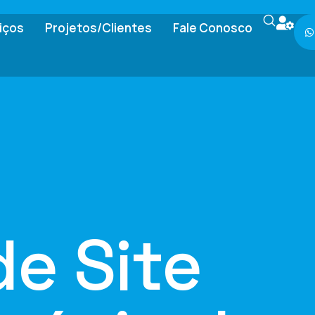
iços
Projetos/Clientes
Fale Conosco
de Site