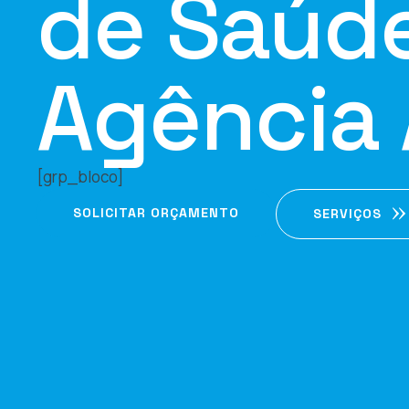
de Saúd
Agência 
[grp_bloco]
SOLICITAR ORÇAMENTO
SERVIÇOS