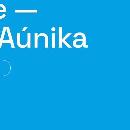
e —
Aúnika