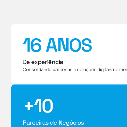
16
 ANOS
De experiência
Consolidando parcerias e soluções digitais no me
+
10
Parceiras de Negócios