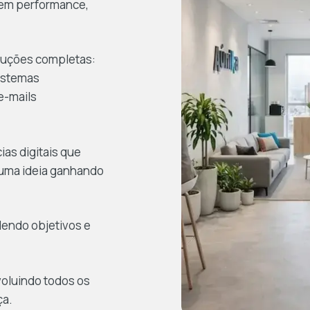
 em performance,
luções completas:
sistemas
e-mails
as digitais que
 uma ideia ganhando
dendo objetivos e
voluindo todos os
ça.