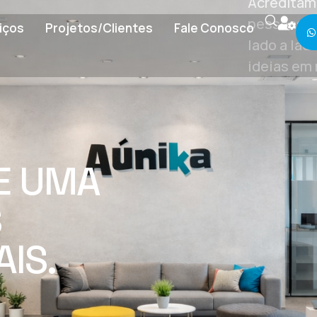
Acreditamo
pessoas, o
iços
Projetos/Clientes
Fale Conosco
lado a lad
ideias em 
E UMA
S
AIS.