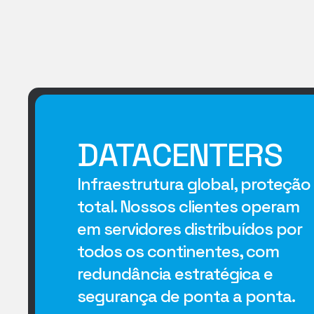
DATACENTERS
Infraestrutura global, proteção
total. Nossos clientes operam
em servidores distribuídos por
todos os continentes, com
redundância estratégica e
segurança de ponta a ponta.