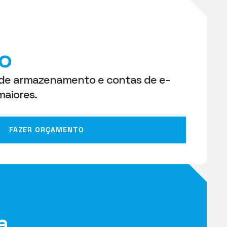
o
 de armazenamento e contas de e-
maiores.
FAZER ORÇAMENTO
a