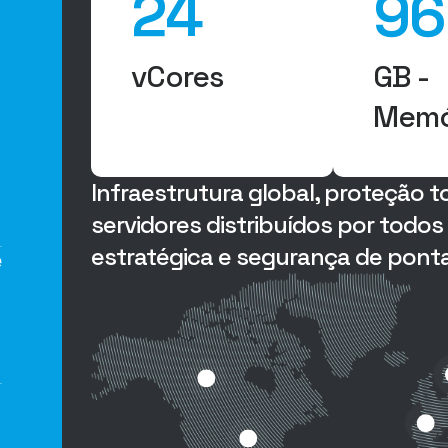
24
96
vCores
GB -
Memó
Infraestrutura global, proteção 
servidores distribuídos por todo
estratégica e segurança de ponta
e