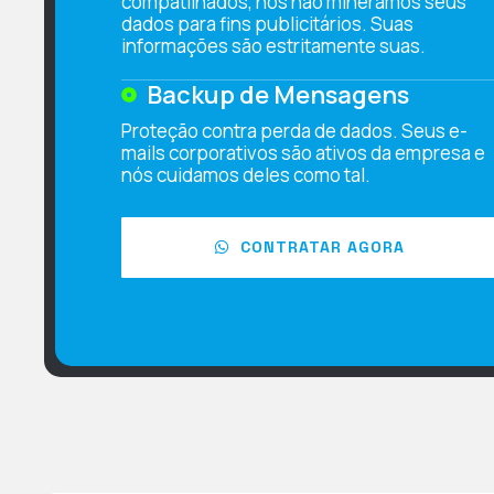
compatilhados, nós não mineramos seus
dados para fins publicitários. Suas
informações são estritamente suas.
Backup de Mensagens
Proteção contra perda de dados. Seus e-
mails corporativos são ativos da empresa e
nós cuidamos deles como tal.
CONTRATAR AGORA