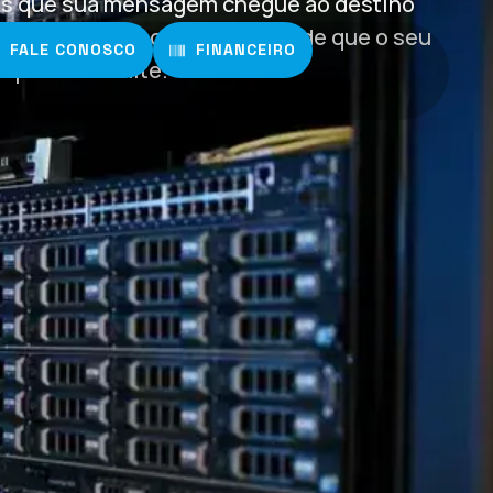
s que sua mensagem chegue ao destino
idade, segurança e a autoridade que o seu
FALE CONOSCO
FINANCEIRO
óprio transmite.