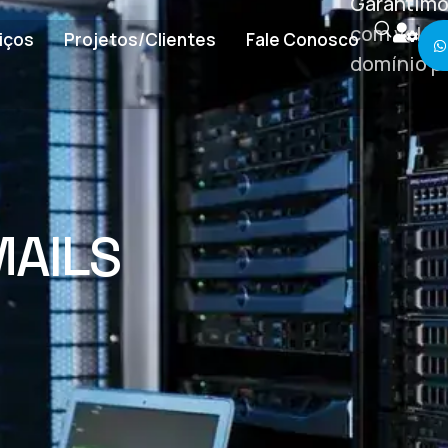
Garantimo
com veloc
iços
Projetos/Clientes
Fale Conosco
domínio pr
MAILS