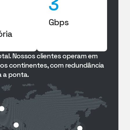
3
Gbps
ria
total. Nossos clientes operam em
s os continentes, com redundância
 a ponta.