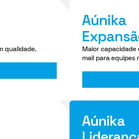
Aúnika
Expansã
m qualidade.
Maior capacidade
mail para equipes 
Aúnika
Lideranç