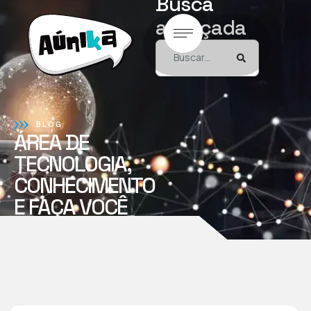
Busca
avançada
BLOG
ÁREA DE
TECNOLOGIA,
CONHECIMENTO
E FAÇA VOCÊ
MESMO!