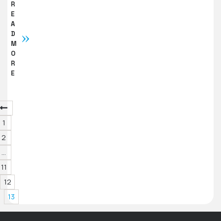
R
E
A
D
M
O
R
E
1
2
…
11
12
13