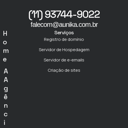
(11) 93744-9022
falecom@aunika.com.br
H
Serviços
Registro de domínio
o
m
Servidor de Hospedagem
e
Servidor de e-emails
A
Criação de sites
A
g
ê
n
c
i