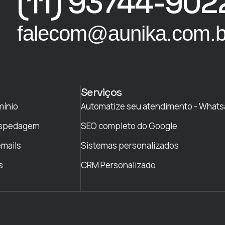
(11) 93744-902
falecom@aunika.com.b
Serviços
mínio
Automatize seu atendimento - What
ospedagem
SEO completo do Google
emails
Sistemas personalizados
s
CRM Personalizado