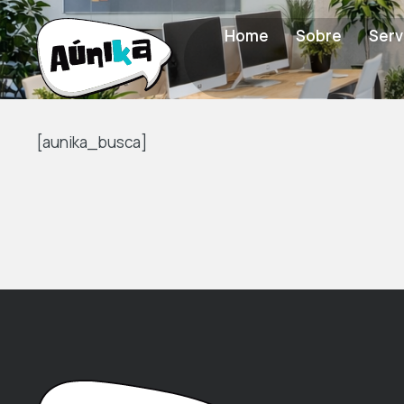
Home
Sobre
Serv
[aunika_busca]